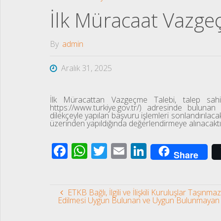
M
İlk Müracaat Vazge
E
T
L
E
By
admin
R
I
Aralık 31, 2025
İlk Müracattan Vazgeçme Talebi, talep sahip
https://www.turkiye.gov.tr/) adresinde bulun
dilekçeyle yapılan başvuru işlemleri sonlandırı
üzerinden yapıldığında değerlendirmeye alınacaktır
F
W
T
E
Li
Share
ac
h
wi
m
n
e
at
tt
ail
k
ETKB Bağlı, İlgili ve İlişkili Kuruluşlar Ta
b
s
er
e
Edilmesi Uygun Bulunan ve Uygun Bulunmayan Ta
o
A
dI