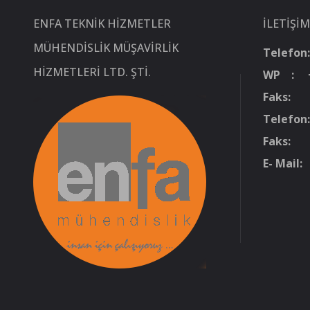
ENFA TEKNIK HIZMETLER
İLETIŞIM
MÜHENDISLIK MÜŞAVIRLIK
Telefon:
HIZMETLERI LTD. ŞTI.
WP : +9
Faks: +
Telefon:
Faks: +
E- Mail