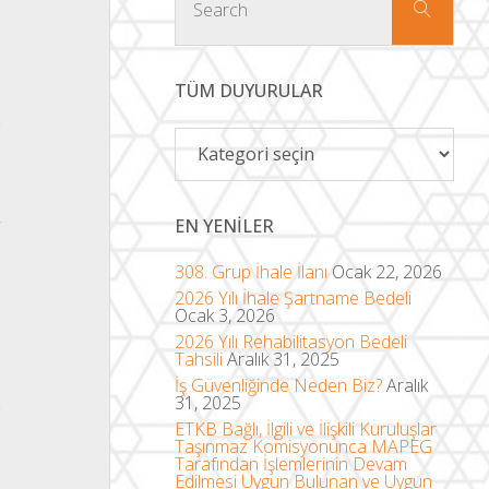
for:
Search
TÜM DUYURULAR
Tüm
Duyurular
–
EN YENILER
a
ı
308. Grup İhale İlanı
Ocak 22, 2026
2026 Yılı İhale Şartname Bedeli
Ocak 3, 2026
2026 Yılı Rehabilitasyon Bedeli
Tahsili
Aralık 31, 2025
İş Güvenliğinde Neden Biz?
Aralık
31, 2025
ETKB Bağlı, İlgili ve İlişkili Kuruluşlar
Taşınmaz Komisyonunca MAPEG
Tarafından İşlemlerinin Devam
Edilmesi Uygun Bulunan ve Uygun