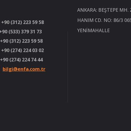
ANKARA: BEŞTEPE MH.
HANIM CD. NO: 86/3 06
 +90 (312) 223 59 58
YENIMAHALLE
0 (533) 379 31 73
90 (312) 223 59 58
 +90 (274) 224 03 02
90 (274) 224 74 44
:
bilgi@enfa.com.tr