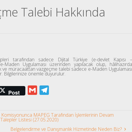
çme Talebi Hakkında
leri tarafından sadece Dijital Türkiye (e-devlet Kapısı 
an e-Maden Uygulaması üzerinden yapılacak olup, hâlihazırd
lacak ve müracaattan vazgeçme talebi sadece e-Maden Uygulamas
. Bilgilerinize önemle duyurulur.
G
T
Post
m
el
ail
e
şınmaz Komisyonunca MAPEG Tarafından İşlemlerinin Devam
gr
lepler Listesi (27.05.2020)
a
Belgelendirme ve Danışmanlık Hizmetinde Neden Biz?